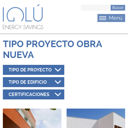
Saltar al menu principal
Saltar al contenido
B
u
Menú
s
c
a
r
TIPO PROYECTO OBRA
NUEVA
TIPO DE PROYECTO
TIPO DE EDIFICIO
CERTIFICACIONES
P
á