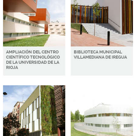
g
i
n
a
s
AMPLIACIÓN DEL CENTRO
BIBLIOTECA MUNICIPAL
CIENTÍFICO TECNOLÓGICO
VILLAMEDIANA DE IREGUA
DE LA UNIVERSIDAD DE LA
RIOJA