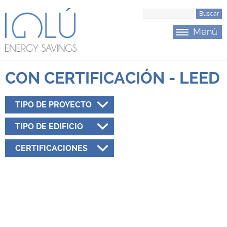
Saltar al menu principal
Saltar al contenido
B
u
Menú
s
c
a
r
CON CERTIFICACIÓN - LEED
TIPO DE PROYECTO
TIPO DE EDIFICIO
CERTIFICACIONES