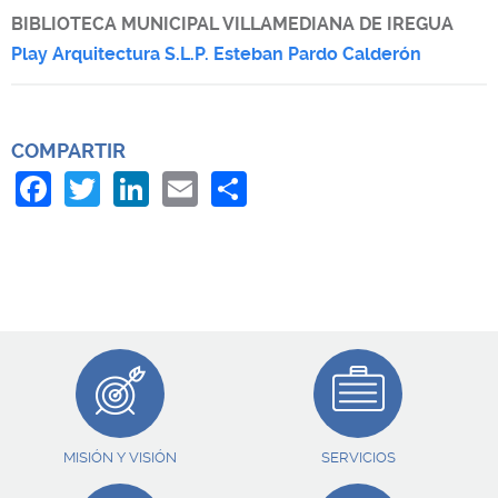
BIBLIOTECA MUNICIPAL VILLAMEDIANA DE IREGUA
Play Arquitectura S.L.P. Esteban Pardo Calderón
COMPARTIR
F
T
Li
E
S
a
w
n
m
h
c
itt
k
ai
ar
e
er
e
l
e
b
dI
o
n
o
k
MISIÓN Y VISIÓN
SERVICIOS