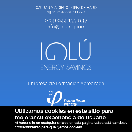
C/GRAN VÍA DIEGO LÓPEZ DE HARO
19-21 2º. 48001 BILBAO
(+34) 944 155 037
info@igluing.com
Empresa de Formación Acreditada
Utilizamos cookies en este sitio para
mejorar su experiencia de usuario
CONDICIONES DE
Al hacer clic en cualquier enlace en esta pagina usted está dando su
consentimiento para que fijemos cookies.
VENTA