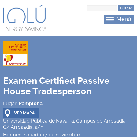
Saltar al menu principal
Saltar al contenido
B
u
Menú
s
c
a
r
Examen Certified Passive
House Tradesperson
Lugar:
Pamplona
VER MAPA
Universidad Pública de Navarra. Campus de Arrosadia.
C/ Arrosadía, s/n
Exámen:
Sábado 17 de noviembre.