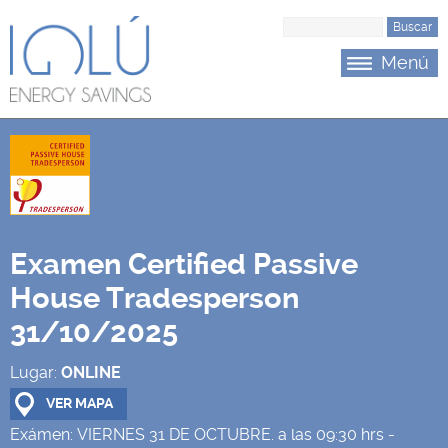
Saltar al menu principal
Saltar al contenido
B
u
Menú
s
c
a
r
Examen Certified Passive
House Tradesperson
31/10/2025
Lugar:
ONLINE
VER MAPA
Exámen:
VIERNES 31 DE OCTUBRE. a las 09:30 hrs -