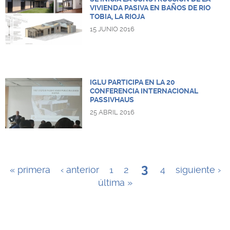
VIVIENDA PASIVA EN BAÑOS DE RIO
TOBIA, LA RIOJA
15 JUNIO 2016
IGLU PARTICIPA EN LA 20
CONFERENCIA INTERNACIONAL
PASSIVHAUS
25 ABRIL 2016
P
3
« primera
‹ anterior
1
2
4
siguiente ›
última »
á
g
i