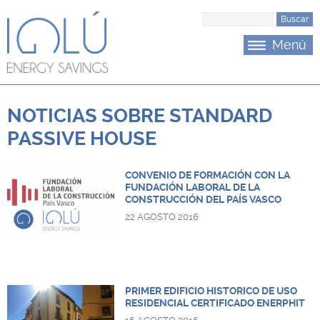
Saltar al menu principal
Saltar al contenido
B
u
Menú
s
c
a
r
NOTICIAS SOBRE STANDARD
PASSIVE HOUSE
CONVENIO DE FORMACIÓN CON LA
FUNDACIÓN LABORAL DE LA
CONSTRUCCIÓN DEL PAÍS VASCO
22 AGOSTO 2016
PRIMER EDIFICIO HISTORICO DE USO
RESIDENCIAL CERTIFICADO ENERPHIT