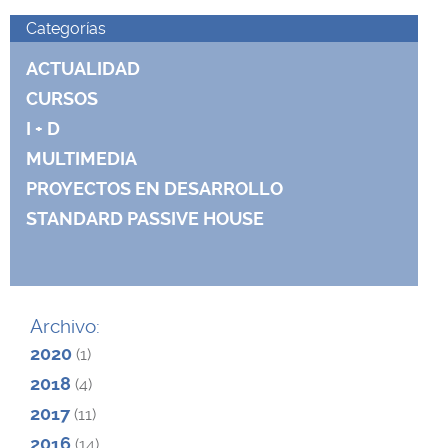
n
Categorías
a
ACTUALIDAD
s
CURSOS
I + D
MULTIMEDIA
PROYECTOS EN DESARROLLO
STANDARD PASSIVE HOUSE
Archivo:
2020
(1)
2018
(4)
2017
(11)
2016
(14)