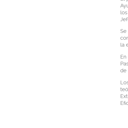
Ayu
los
Jef
Se 
con
la 
En 
Pas
de 
Los
teó
Ext
Efi