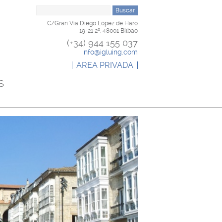
B
u
C/Gran Vía Diego López de Haro
s
19-21 2º. 48001 Bilbao
c
(+34) 944 155 037
a
info@igluing.com
r
AREA PRIVADA
S