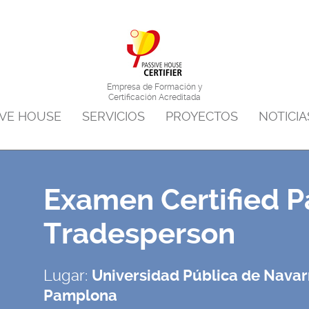
Saltar al menu principal
Saltar al contenido
Empresa de Formación y
Certificación Acreditada
IVE HOUSE
SERVICIOS
PROYECTOS
NOTICIA
Examen Certified P
Tradesperson
Lugar:
Universidad Pública de Navar
Pamplona