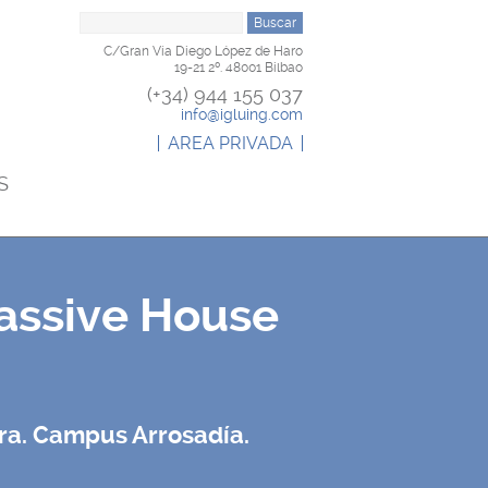
B
u
C/Gran Vía Diego López de Haro
s
19-21 2º. 48001 Bilbao
c
(+34) 944 155 037
a
info@igluing.com
r
AREA PRIVADA
S
assive House
ra. Campus Arrosadía.