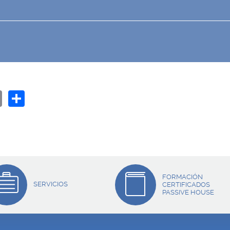
E
S
m
h
ai
ar
l
e
FORMACIÓN
SERVICIOS
CERTIFICADOS
PASSIVE HOUSE